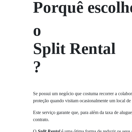
Porquê escolh
o
S
p
l
i
t
R
e
n
t
a
l
?
Se possui um negócio que costuma recorrer a colabor
proteção quando visitam ocasionalmente um local de 
Este serviço garante que, para além da taxa de alugu
contrato.
O
Split Rental
é uma ótima forma de reduzir os seus 