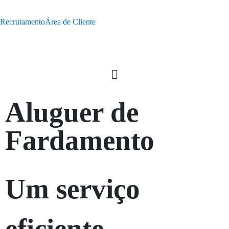
Recrutamento
Área de Cliente
Aluguer
de
Fardamento
Um serviço
e
f
i
c
i
e
n
t
e