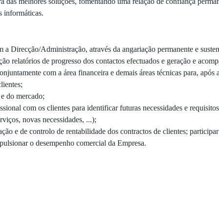
ra das melhores soluções, fomentando uma relação de confiança perman
s informáticas.
m a Direcção/Administração, através da angariação permanente e sustent
ação relatórios de progresso dos contactos efectuados e geração e acom
onjuntamente com a área financeira e demais áreas técnicas para, após a
ientes;
 e do mercado;
ional com os clientes para identificar futuras necessidades e requisit
viços, novas necessidades, ...);
ação e de controlo de rentabilidade dos contractos de clientes; partici
mpulsionar o desempenho comercial da Empresa.