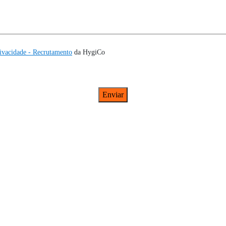
rivacidade - Recrutamento
da HygiCo